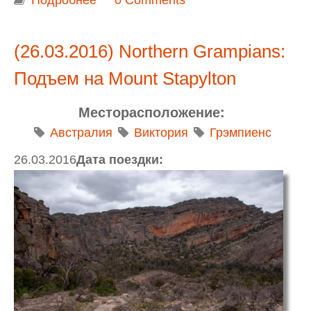
Подробнее
о Northern Grampians: Подъем на
0 Comments
Hollow Mountain
(26.03.2016) Northern Grampians:
Подъем на Mount Stapylton
Месторасположение:
Австралия
Виктория
Грэмпиенс
26.03.2016
Дата поездки: