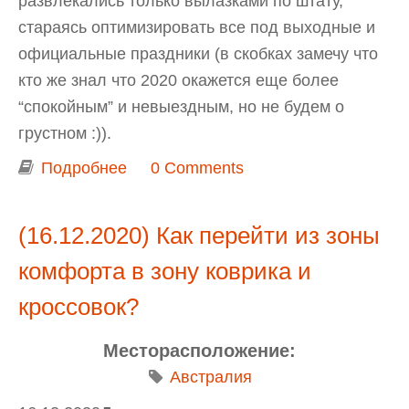
развлекались только вылазками по штату,
стараясь оптимизировать все под выходные и
официальные праздники (в скобках замечу что
кто же знал что 2020 окажется еще более
“спокойным” и невыездным, но не будем о
грустном :)).
Подробнее
о Ballarat, Bendigo, Grampians на
0 Comments
сентябрьских выходных AFL Grand
Final Day
(16.12.2020) Как перейти из зоны
комфорта в зону коврика и
кроссовок?
Месторасположение:
Австралия