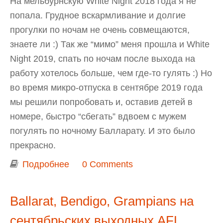
На мельбурнскую White Night 2018 года я не
попала. Грудное вскармливание и долгие
прогулки по ночам не очень совмещаются,
знаете ли :) Так же “мимо” меня прошла и White
Night 2019, спать по ночам после выхода на
работу хотелось больше, чем где-то гулять :) Но
во время микро-отпуска в сентябре 2019 года
мы решили попробовать и, оставив детей в
номере, быстро “сбегать” вдвоем с мужем
погулять по ночному Балларату. И это было
прекрасно.
Подробнее
о “White Night” ("Белая ночь") в
0 Comments
Балларате
Ballarat, Bendigo, Grampians на
сентябрьских выходных AFL