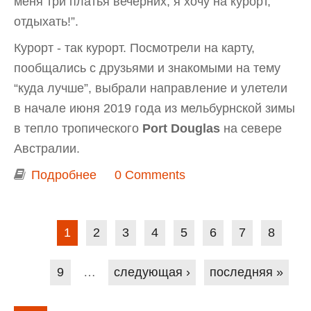
меня три платья вечерних, я хочу на курорт,
отдыхать!”.
Курорт - так курорт. Посмотрели на карту,
пообщались с друзьями и знакомыми на тему
“куда лучше”, выбрали направление и улетели
в начале июня 2019 года из мельбурнской зимы
в тепло тропического
Port Douglas
на севере
Австралии.
Подробнее
о "Ленивый" отдых на севере
0 Comments
Австралии в Port Douglas
Страницы
1
2
3
4
5
6
7
8
9
…
следующая ›
последняя »