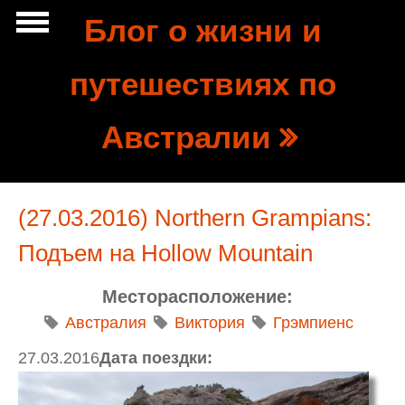
Перейти к основному содержанию
Блог о жизни и
Show
путешествиях по
tion
Navigation
Австралии
(27.03.2016) Northern Grampians:
Подъем на Hollow Mountain
Месторасположение:
Австралия
Виктория
Грэмпиенс
27.03.2016
Дата поездки: