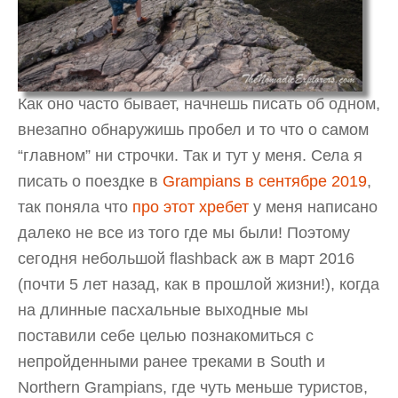
Как оно часто бывает, начнешь писать об одном,
внезапно обнаружишь пробел и то что о самом
“главном” ни строчки. Так и тут у меня. Села я
писать о поездке в
Grampians в сентябре 2019
,
так поняла что
про этот хребет
у меня написано
далеко не все из того где мы были! Поэтому
сегодня небольшой flashback аж в март 2016
(почти 5 лет назад, как в прошлой жизни!), когда
на длинные пасхальные выходные мы
поставили себе целью познакомиться с
непройденными ранее треками в South и
Northern Grampians, где чуть меньше туристов,