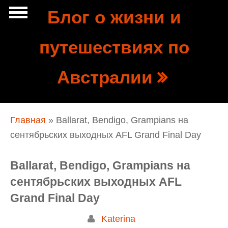
Перейти к основному содержанию
Блог о жизни и
Show
путешествиях по
tion
Navigation
Австралии
Вы здесь
Главная
» Ballarat, Bendigo, Grampians на
сентябрьских выходных AFL Grand Final Day
Ballarat, Bendigo, Grampians на
сентябрьских выходных AFL
Grand Final Day
Katerina