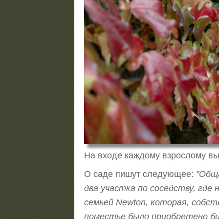
На входе каждому взрослому выд
О саде пишут следующее:
"Обща
два участка по соседству, где
семьей Newton, которая, собств
поместье было приобретено бизн