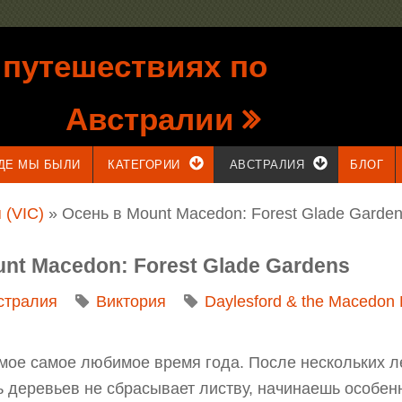
 путешествиях по
Австралии
ДЕ МЫ БЫЛИ
КАТЕГОРИИ
АВСТРАЛИЯ
БЛОГ
 (VIC)
» Осень в Mount Macedon: Forest Glade Garde
unt Macedon: Forest Glade Gardens
стралия
Виктория
Daylesford & the Macedon
 мое самое любимое время года. После нескольких ле
ь деревьев не сбрасывает листву, начинаешь особенн