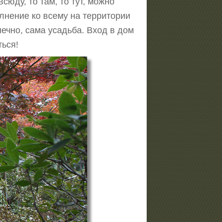
юду, то там, то тут, можно
лнение ко всему на территории
ечно, сама усадьба. Вход в дом
ться!