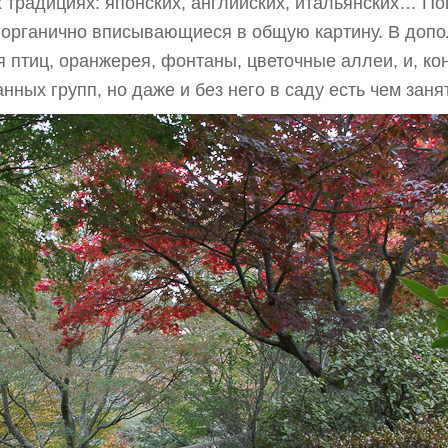
 традициях: японских, английских, итальянских… Повс
ь органично вписывающиеся в общую картину. В допо
 птиц, оранжерея, фонтаны, цветочные аллеи, и, кон
ных групп, но даже и без него в саду есть чем заня