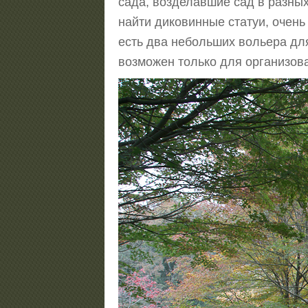
сада, возделавшие сад в разных
найти диковинные статуи, очен
есть два небольших вольера для
возможен только для организован