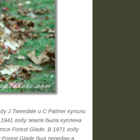
у J Tweedale и C Palmer купили
 1941 году земля была куплена
ся Forest Glade. В 1971 году
Forest Glade был передан в