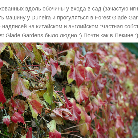
ованных вдоль обочины у входа в сад (зачастую игн
ь машину у Duneira и прогуляться в Forest Glade Ga
 надписей на китайском и английском “Частная собст
st Glade Gardens было людно :) Почти как в Пекине :