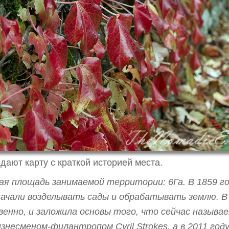
ают карту с краткой историей места.
я площадь занимаемой территории: 6Га. В 1859 год
 начали возделывать сады и обрабатывать землю. В
енно, и заложила основы того, что сейчас называет
есменом-филантропом Cyril Strokes, а в 2011 году 