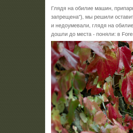
Глядя на обилие машин, припарк
запрещена”), мы решили оставит
и недоумевали, глядя на обилие
дошли до места - поняли: в Fore