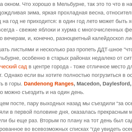
а окном. Что хорошо в Мельбурне, так это то что в н
ождливая зима, яркая прохладная весна, относитель
д на год не приходится: в один год лето может быть 
ь всегда - свежие яблоки и хурма с многочисленных ф
о вечерам, и, конечно, разноцветный калейдоскоп ли
ать листьями и несколько раз пропеть ДДТ-шное "что
льбурне, особенно в старых районах недалеко от сит
ческий сад
в центре города - тоже отличное место для 
. Однако если вы хотите полностью погрузиться в ос
ть в горы.
Dandenong Ranges
, Macedon, Daylesford
то можно съездить и на один день.
щем посте, пару выходных назад мы съездили “за ос
ляли в первой половине дня, оказалась прекрасным м
ли бы еще раз. Вторым по плану на тот день был с
ованное во всевозможных списках “где увидеть осе