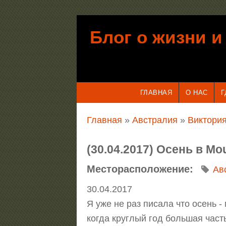
Перейти к основному содержанию
Блог о жизни и
ГЛАВНАЯ
О НАС
Г
Вы здесь
Главная
»
Австралия
»
Виктория
(30.04.2017) Осень в Mo
Месторасположение:
Ав
30.04.2017
Я уже не раз писала что осень -
когда круглый год большая част