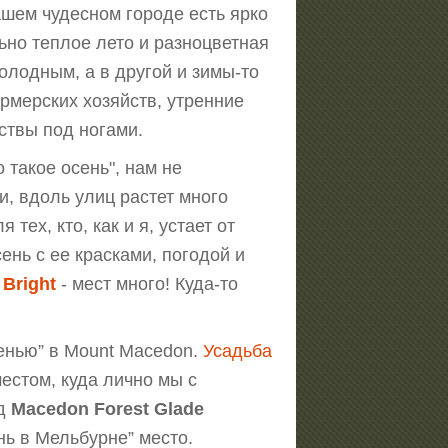
ашем чудесном городе есть ярко
но теплое лето и разноцветная
холодным, а в другой и зимы-то
ермерских хозяйств, утренние
ствы под ногами.
 такое осень", нам не
и, вдоль улиц растет много
тех, кто, как и я, устает от
ень с ее красками, погодой и
,
Bright
- мест много! Куда-то
енью” в Mount Macedon.
Усадьба
естом, куда лично мы с
ад
Macedon Forest Glade
нь в Мельбурне” место.