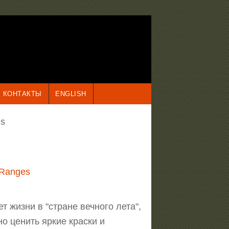
КОНТАКТЫ
ENGLISH
ns
 Ranges
т жизни в "стране вечного лета",
о ценить яркие краски и