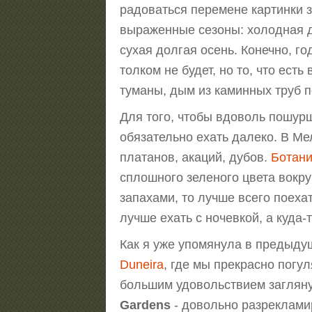
радоваться перемене картинки з
выраженные сезоны: холодная д
сухая долгая осень. Конечно, го
толком не будет, но то, что ест
туманы, дым из каминных труб п
Для того, чтобы вдоволь пошурш
обязательно ехать далеко. В Ме
платанов, акаций, дубов.
Ботани
сплошного зеленого цвета вокруг
запахами, то лучше всего поеха
лучше ехать с ночевкой, а куда-
Как я уже упомянула в предыду
Duneira
, где мы прекрасно погу
большим удовольствием загляну
Gardens
- довольно разрекламир