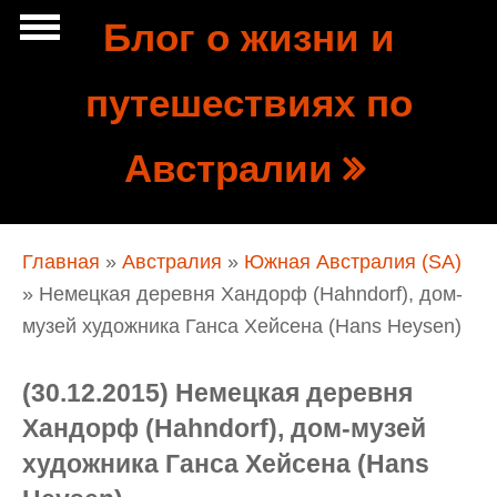
Перейти к основному содержанию
Блог о жизни и
Show
путешествиях по
tion
Navigation
Австралии
Вы здесь
Главная
»
Австралия
»
Южная Австралия (SA)
» Немецкая деревня Хандорф (Hahndorf), дом-
музей художника Ганса Хейсена (Hans Heysen)
(30.12.2015) Немецкая деревня
Хандорф (Hahndorf), дом-музей
художника Ганса Хейсена (Hans