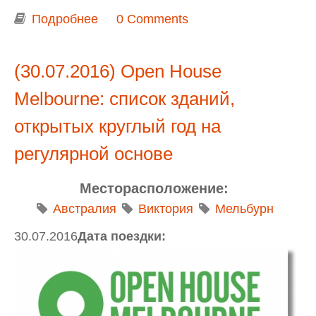
Подробнее
о День на острове Филлипа: Phillip
0 Comments
Island Wildlife Park, морские котики и
закат
(30.07.2016) Open House
Melbourne: список зданий,
открытых круглый год на
регулярной основе
Месторасположение:
Австралия
Виктория
Мельбурн
30.07.2016
Дата поездки: