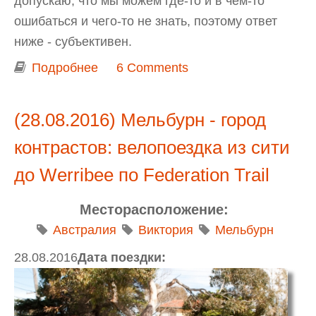
допускаю, что мы можем где-то и в чем-то
ошибаться и чего-то не знать, поэтому ответ
ниже - субъективен.
Подробнее
о Где в Мельбурне жить хорошо -
6 Comments
наша история и наш взгляд на
районы города
(28.08.2016) Мельбурн - город
контрастов: велопоездка из сити
до Werribee по Federation Trail
Месторасположение:
Австралия
Виктория
Мельбурн
28.08.2016
Дата поездки: