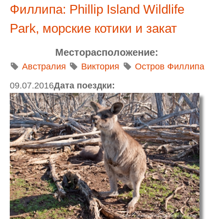
Филлипа: Phillip Island Wildlife
Park, морские котики и закат
Месторасположение:
Австралия
Виктория
Остров Филлипа
09.07.2016
Дата поездки: