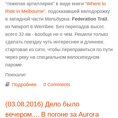
“тяжелая артиллерия” в виде книги “
Where to
Ride in Melbourne
”, подсказавшей велодорожку
в западной части Мельбурна:
Federation Trail
,
из Newport в Werribee. Без перепадов высот,
всего 32 км - вообще ни о чем. Решили только
сделать поездку чуть интереснее и длиннее,
стартовав из сити, чтобы переправиться по пути
через реку на специальном велосипедном
пароме.
Поехали!
Подробнее
о Мельбурн - город контрастов:
0 Comments
велопоездка из сити до Werribee по
Federation Trail
(03.08.2016) Дело было
вечером.... В погоне за Aurora