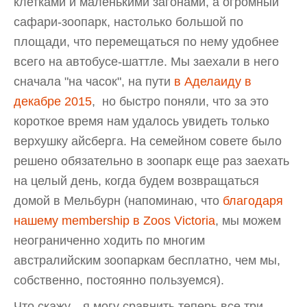
клетками и маленькими загонами, а огромный
сафари-зоопарк, настолько большой по
площади, что перемещаться по нему удобнее
всего на автобусе-шаттле. Мы заехали в него
сначала "на часок", на пути
в Аделаиду в
декабре 2015
, но быстро поняли, что за это
короткое время нам удалось увидеть только
верхушку айсберга. На семейном совете было
решено обязательно в зоопарк еще раз заехать
на целый день, когда будем возвращаться
домой в Мельбурн (напоминаю, что
благодаря
нашему membership в Zoos Victoria
, мы можем
неограниченно ходить по многим
австралийским зоопаркам бесплатно, чем мы,
собственно, постоянно пользуемся).
Что скажу... я могу сравнить теперь все три