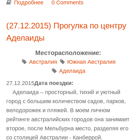
Подробнее
о Немецкая деревня Хандорф
0 Comments
(Hahndorf), дом-музей художника
Ганса Хейсена (Hans Heysen)
(27.12.2015) Прогулка по центру
Аделаиды
Месторасположение:
Австралия
Южная Австралия
Аделаида
27.12.2015
Дата поездки:
Аделаида – просторный, тихий и уютный
город с большим количеством садов, парков,
велодорожек и пляжей. В моем личном
рейтинге австралийских городов она занимает
второе, после Мельбурна место, разделяя его
со столицей Австралии - Канберрой.