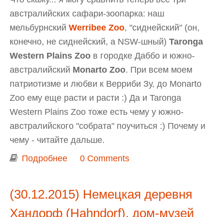
австралийских сафари-зоопарка: наш
мельбурнский
Werribee Zoo
, "сиднейский" (он,
конечно, не сиднейский, а NSW-шный)
Taronga
Western Plains Zoo
в городке Даббо и южно-
австралийский
Monarto Zoo
. При всем моем
патриотизме и любви к Верриби Зу, до Monarto
Zoo ему еще расти и расти :) Да и Taronga
Western Plains Zoo тоже есть чему у южно-
австралийского "собрата" поучиться :) Почему и
чему - читайте дальше.
Подробнее
о Сафари-зоопарк Монарто
0 Comments
(Monarto Zoo)
(30.12.2015) Немецкая деревня
Хандорф (Hahndorf), дом-музей