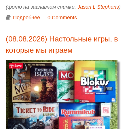
(фото на заглавном снимке:
Jason L Stephens
)
Подробнее
о Дело было вечером.... В погоне за
0 Comments
Aurora Australis
(08.08.2026) Настольные игры, в
которые мы играем
Save