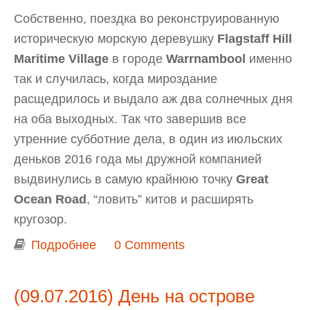
Собственно, поездка во реконструированную
историческую морскую деревушку
Flagstaff Hill
Maritime Village
в городе
Warrnambool
именно
так и случилась, когда мироздание
расщедрилось и выдало аж два солнечных дня
на оба выходных. Так что завершив все
утренние субботние дела, в один из июльских
деньков 2016 года мы дружной компанией
выдвинулись в самую крайнюю точку
Great
Ocean Road
, “ловить” китов и расширять
кругозор.
Подробнее
о Истории с побережья
0 Comments
кораблекрушений (Shipwreck Coast):
историческая деревушка Flagstaff
(09.07.2016) День на острове
Hill Maritime Village