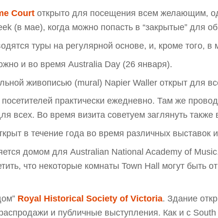
me Court
открыто для посещения всем желающим, од
week (в мае), когда можно попасть в “закрытые” для 
одятся туры на регулярной основе, и, кроме того, в
жно и во время Australia Day (26 января).
ьной живописью (mural) Napier Waller открыт для вс
 посетителей практически ежедневно. Там же прово
ля всех. Во время визита советуем заглянуть также
ткрыт в течение года во время различных выставок 
ется домом для Australian National Academy of Music
тить, что некоторые комнаты Town Hall могут быть о
“дом”
Royal Historical Society of Victoria
. Здание отк
аспродажи и публичные выступления. Как и с South 