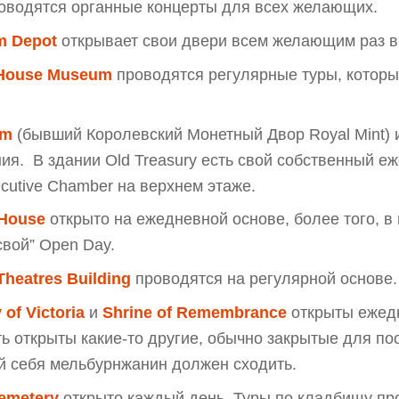
роводятся органные концерты для всех желающих.
m Depot
открывает свои двери всем желающим раз в
l House Museum
проводятся регулярные туры, которы
um
(бывший Королевский Монетный Двор Royal Mint)
я. В здании Old Treasury есть свой собственный е
cutive Chamber на верхнем этаже.
 House
открыто на ежедневной основе, более того, в
свой” Open Day.
Theatres Building
проводятся на регулярной основе.
 of Victoria
и
Shrine of Remembrance
открыты ежедн
ть открыты какие-то другие, обычно закрытые для пос
 себя мельбурнжанин должен сходить.
emetery
открыто каждый день. Туры по кладбищу пр