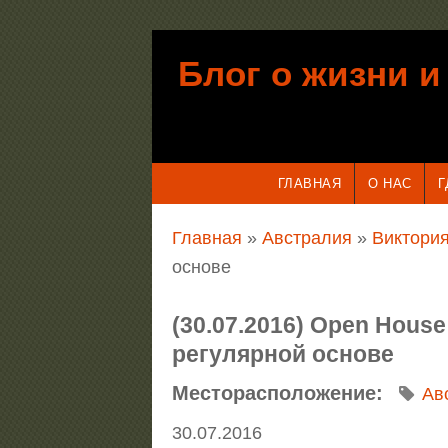
Перейти к основному содержанию
Блог о жизни и
ГЛАВНАЯ
О НАС
Г
Вы здесь
Главная
»
Австралия
»
Виктория
основе
(30.07.2016) Open Hous
регулярной основе
Месторасположение:
Ав
30.07.2016