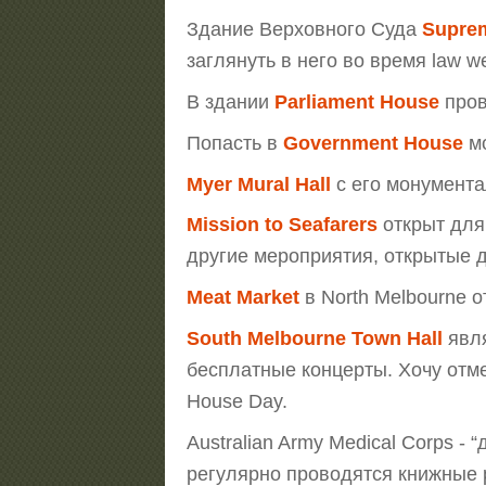
Здание Верховного Суда
Supre
заглянуть в него во время law 
В здании
Parliament House
пров
Попасть в
Government House
мо
Myer Mural Hall
с его монументал
Mission to Seafarers
открыт для
другие мероприятия, открытые д
Meat Market
в North Melbourne о
South Melbourne Town Hall
явля
бесплатные концерты. Хочу отме
House Day.
Australian Army Medical Corps - 
регулярно проводятся книжные р