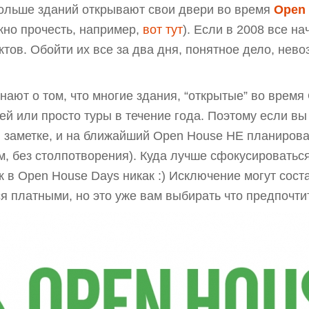
ольше зданий открывают свои двери во время
Open 
жно прочесть, например,
вот тут
). Если в 2008 все на
ектов. Обойти их все за два дня, понятное дело, нев
знают о том, что многие здания, “открытые” во время
й или просто туры в течение года. Поэтому если вы
й заметке, и на ближайший Open House НЕ планирова
м, без столпотворения). Куда лучше сфокусироваться
 в Open House Days никак :) Исключение могут соста
я платными, но это уже вам выбирать что предпочти