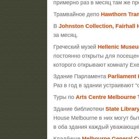
примерно раз в месяц там же п
Трамвайное депо
Hawthorn Tra
В
Johnston Collection, Fairhal
за месяц.
Греческий музей
Hellenic Muse
постоянно открыты для посещени
которого открывают комнату Exe
Здание Парламента
Parliament
Раз в год в здании устраивают “
Туры по
Arts Centre Melbourne 
Здание библиотеки
State Library
House Melbourne в них могут бы
в оба здания каждый уважающий
Кладбище
Melbourne General C