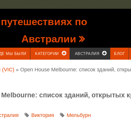
 путешествиях по
Австралии
ДЕ МЫ БЫЛИ
КАТЕГОРИИ
АВСТРАЛИЯ
БЛОГ
 (VIC)
» Open House Melbourne: список зданий, откр
e Melbourne: список зданий, открытых 
стралия
Виктория
Мельбурн