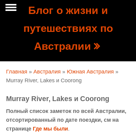
Перейти к основному содержанию
Блог о жизни и
Show
путешествиях по
tion
Navigation
Австралии
Вы здесь
Главная
»
Австралия
»
Южная Австралия
»
Murray River, Lakes и Coorong
Murray River, Lakes и Coorong
Полный список заметок по всей Австралии,
отсортированный по дате поездки, см на
странице
Где мы были
.