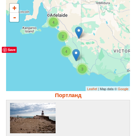
+
-
4
2
Save
4
3
Leaflet
| Map data ©
Google
Портланд