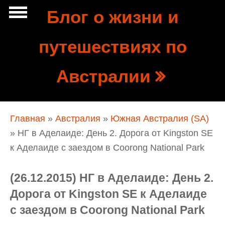
Перейти к основному содержанию
Блог о жизни и
Show
путешествиях по
tion
Navigation
Австралии
Вы здесь
Главная
»
Австралия
»
Южная Австралия (SA)
» НГ в Аделаиде: День 2. Дорога от Kingston SE
к Аделаиде с заездом в Coorong National Park
(26.12.2015) НГ в Аделаиде: День 2.
Дорога от Kingston SE к Аделаиде
с заездом в Coorong National Park