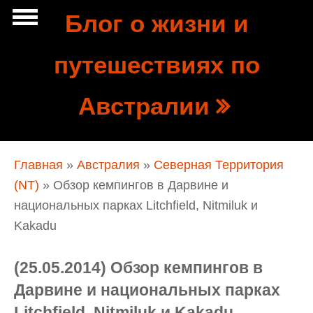
Перейти к основному содержанию
Блог о жизни и
Show
путешествиях по
tion
Navigation
Австралии
Вы здесь
Главная
»
Австралия
»
Северная Территория
(NT)
» Обзор кемпингов в Дарвине и
национальных парках Litchfield, Nitmiluk и
Kakadu
(25.05.2014) Обзор кемпингов в
Дарвине и национальных парках
Litchfield, Nitmiluk и Kakadu