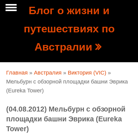
Перейти к основному содержанию
Блог о жизни и
Show
путешествиях по
tion
Navigation
Австралии
Вы здесь
Главная
»
Австралия
»
Виктория (VIC)
»
Мельбурн с обзорной площадки башни Эврика
(Eureka Tower)
(04.08.2012) Мельбурн с обзорной
площадки башни Эврика (Eureka
Tower)