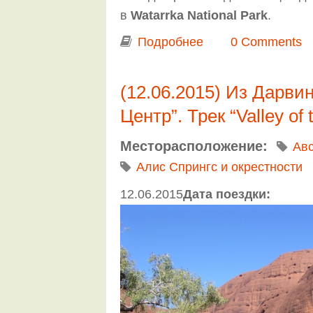
в
Watarrka National Park
.
Подробнее
о Из Дарвина в Аде
0 Comments
(12.06.2015) Из Дарви
Центр”. Трек “Valley of 
Месторасположение:
Ав
Алис Спрингс и окрестности
12.06.2015
Дата поездки: