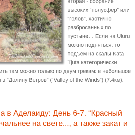
вторая - собрание
высоких “полусфер” или
“голов”, хаотично
разбросанных по
пустыне… Если на Uluru
можно подняться, то
подъем на скалы Kata
Tjuta категорически
ить там можно только по двум трекам: в небольшое
в “Долину Ветров” (“Valley of the Winds”) (7.4км).
лаиду. День 7. “Красный Центр”. Трек “Valley of the W
на в Аделаиду: День 6-7. “Красный
чальнее на свете..., а также закат и