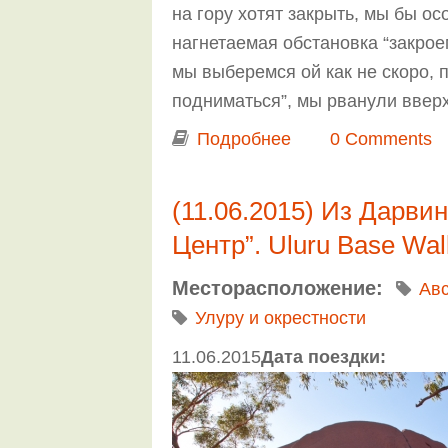
на гору хотят закрыть, мы бы ос
нагнетаемая обстановка “закроем
мы выберемся ой как не скоро, п
подниматься”, мы рванули вверх
Подробнее
о Из Дарвина в Ад
0 Comments
(11.06.2015) Из Дарви
Центр”. Uluru Base Wal
Месторасположение:
Ав
Улуру и окрестности
11.06.2015
Дата поездки: