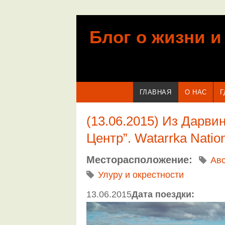
Перейти к основному содержанию
Блог о жизни и
ГЛАВНАЯ
О НАС
Г
(13.06.2015) Из Дарви
Центр”. Watarrka Natio
Месторасположение:
Ав
Улуру и окрестности
13.06.2015
Дата поездки: