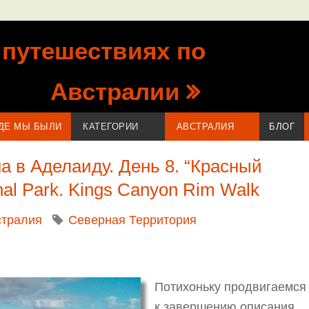
 путешествиях по
Австралии
ДЕ МЫ БЫЛИ
КАТЕГОРИИ
АВСТРАЛИЯ
БЛОГ
на в Аделаиду. День 8. “Красный
nal Park. Kings Canyon Rim Walk
стралия
Северная Территория
Потихоньку продвигаемся
к завершению описания