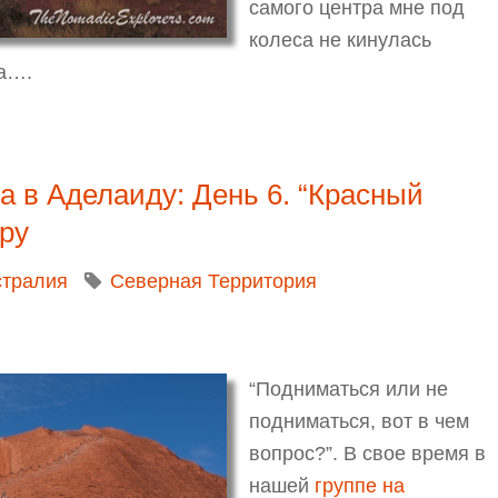
самого центра мне под
колеса не кинулась
ка….
лаиду: День 6-7. “Красный Центр”. Нет повести печаль
uta
на в Аделаиду: День 6. “Красный
ру
стралия
Северная Территория
“Подниматься или не
подниматься, вот в чем
вопрос?”. В свое время в
нашей
группе на