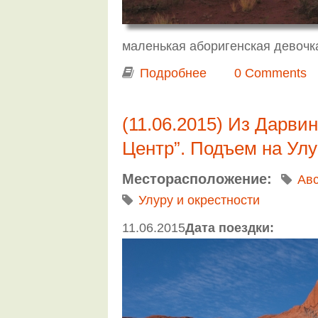
маленькая аборигенская девоч
Подробнее
о Из Дарвина в Аде
0 Comments
восход над Kata Tj
(11.06.2015) Из Дарви
Центр”. Подъем на Улу
Месторасположение:
Ав
Улуру и окрестности
11.06.2015
Дата поездки: