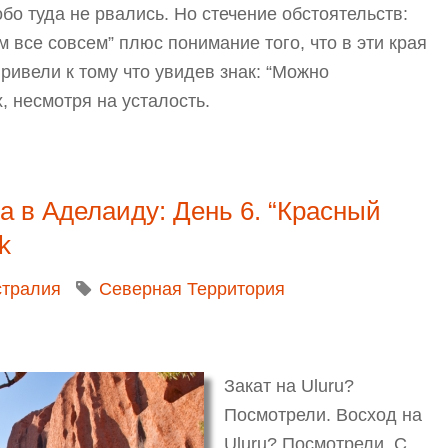
обо туда не рвались. Но стечение обстоятельств:
 все совсем” плюс понимание того, что в эти края
ривели к тому что увидев знак: “Можно
, несмотря на усталость.
елаиду: День 6. “Красный Центр”. Подъем на Улуру
на в Аделаиду: День 6. “Красный
k
стралия
Северная Территория
Закат на Uluru?
Посмотрели. Восход на
Uluru? Посмотрели. С