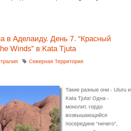
лаиду. День 8. “Красный Центр”. Watarrka National P
на в Аделаиду. День 7. “Красный
the Winds” в Kata Tjuta
стралия
Северная Территория
Такие разные они - Uluru и
Kata Tjuta! Одна -
монолит, гордо
возвышающийся
посередине “ничего”,