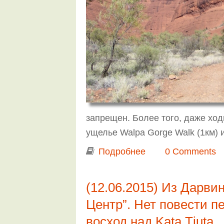
запрещен. Более того, даже ход
ущелье Walpa Gorge Walk (1км) и 
Подробнее
о Из Дарвина в Аде
0 Comments
(12.06.2015) Из Дарви
Центр”. Нет повести пе
восход над Kata Tjuta