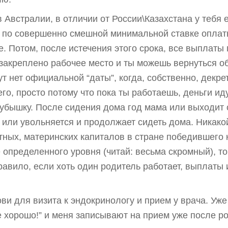
 Австралии, в отличии от России\Казахстана у тебя 
во по совершенно смешной минимальной ставке оплаты
. Потом, после истечения этого срока, все выплаты
 закреплено рабочее место и ты можешь вернуться об
ут нет официальной “даты”, когда, собственно, декр
о, просто потому что пока ты работаешь, деньги иду
кубышку. После сидения дома год мама или выходит 
), или увольняется и продолжает сидеть дома. Никак
етных, материнских капиталов в стране победившего
 определенного уровня (читай: весьма скромный), т
правило, если хоть один родитель работает, выплаты
ови для визита к эндокринологу и прием у врача. Уж
 хорошо!” и меня записывают на прием уже после ро