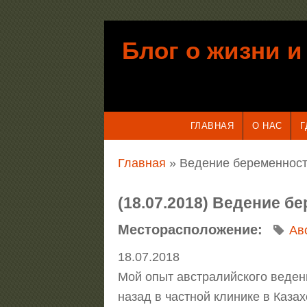
Перейти к основному содержанию
Блог о жизни и
ГЛАВНАЯ
О НАС
Г
Вы здесь
Главная
» Ведение беременност
(18.07.2018) Ведение б
Месторасположение:
Ав
18.07.2018
Мой опыт австралийского ведени
назад в частной клинике в Казах