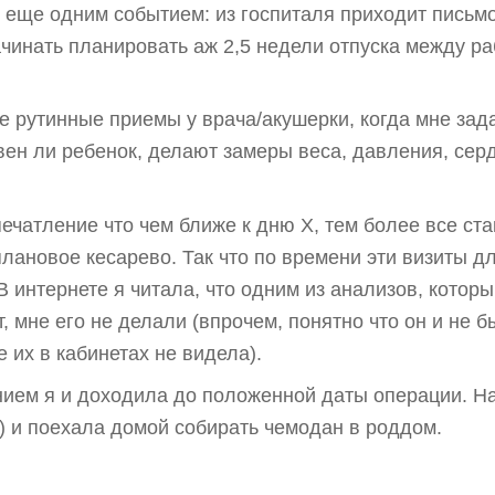
еще одним событием: из госпиталя приходит письмо с
чинать планировать аж 2,5 недели отпуска между ра
ные рутинные приемы у врача/акушерки, когда мне за
вен ли ребенок, делают замеры веса, давления, се
ечатление что чем ближе к дню Х, тем более все ст
лановое кесарево. Так что по времени эти визиты д
 интернете я читала, что одним из анализов, котор
т, мне его не делали (впрочем, понятно что он и не б
 их в кабинетах не видела).
оением я и доходила до положенной даты операции. Н
) и поехала домой собирать чемодан в роддом.