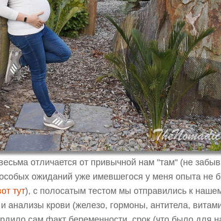
есьма отличается от привычной нам "там" (не забы
ут особых ожиданий уже имевшегося у меня опыта не 
вот тут
), с полосатым тестом мы отправились к наше
 анализы крови (железо, гормоны, антитела, витами
рдило сам факт беременности, срок (что было для на