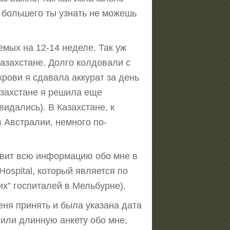
, большего ты узнать не можешь
емых на 12-14 неделе. Так уж
Казахстане. Долго колдовали с
рови я сдавала аккурат за день
азахстане я решила еще
идались). В Казахстане, к
в Австралии, немного по-
равит всю информацию обо мне в
ospital, который является по
их” госпиталей в Мельбурне).
еня принять и была указана дата
нили длинную анкету обо мне,