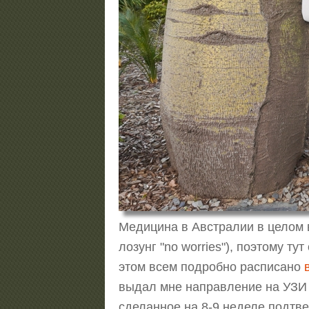
Медицина в Австралии в целом в
лозунг "no worries"), поэтому т
этом всем подробно расписано
выдал мне направление на УЗИ и
сделанное на 8-9 неделе подтве