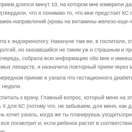
прием длился минут 10, на котором мне измерили д
дтвердили, что я понимаю то, что мне предстоит КС
ажек-направлений (кровь на витамины-железо-еще-ч
та к эндокринологу. Накануне там же, в госпитале, 
олгий, но оказавшийся не таким уж и страшным и пр
 очередь, собрала всю информацию обо мне и имевш
мых лекарств, и назначила повторный прием через 
чередном приеме я узнала что гестационного диабета 
 недели.
оспиталь к врачу. Главный вопрос, который меня на э
ь Х для КС (потому что, не забываем, для меня, как
нь хочет узнать, когда же ты планируешь уходить\при
 все посмотрит и, если ребенок растет в соответстви
лю.