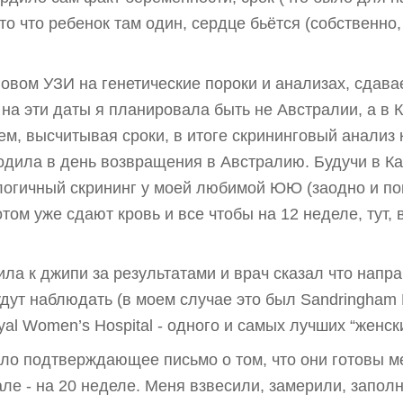
 то что ребенок там один, сердце бьётся (собственно
овом УЗИ на генетические пороки и анализах, сдава
 на эти даты я планировала быть не Австралии, а в 
, высчитывая сроки, в итоге скрининговый анализ к
ходила в день возвращения в Австралию. Будучи в К
огичный скрининг у моей любимой ЮЮ (заодно и пов
том уже сдают кровь и все чтобы на 12 неделе, тут, 
ила к джипи за результатами и врач сказал что нап
удут наблюдать (в моем случае это был Sandringham H
l Women’s Hospital - одного и самых лучших “женск
ло подтверждающее письмо о том, что они готовы м
ле - на 20 неделе. Меня взвесили, замерили, запол