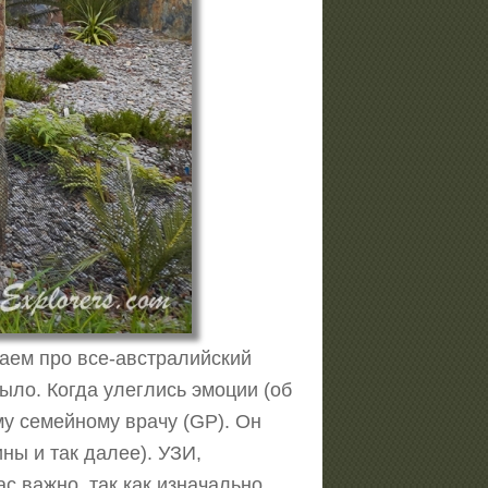
ваем про все-австралийский
было. Когда улеглись эмоции (об
му семейному врачу (GP). Он
ны и так далее). УЗИ,
с важно, так как изначально