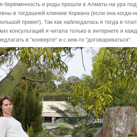
ая беременность и роды прошли в Алматы на ура под
 в тогдашней клинике Коркана (если она когда-ниб
большой привет). Так как наблюдалась я тогда в пла
их консультаций я читала только в интернете и кажд
редлагать в "конверте" и с кем-то "договариваться".