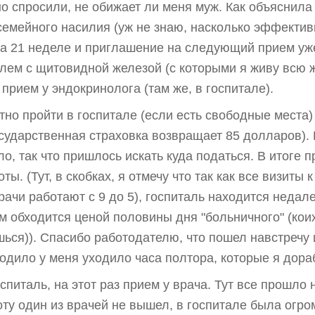
но спросили, не обижает ли меня муж. Как объяснила
семейного насилия (уж не знаю, насколько эффективн
 21 неделе и приглашение на следующий прием уже к
блем с щитовидной железой (с которыми я живу всю ж
прием у эндокринолога (там же, в госпитале).
но пройти в госпитале (если есть свободные места)
осударственная страховка возвращает 85 долларов).
, так что пришлось искать куда податься. В итоге 
ты. (Тут, в скобках, я отмечу что так как все визиты
ачи работают с 9 до 5), госпиталь находится недале
м обходится ценой половины дня "больничного" (коих
ишься)). Спасибо работодателю, что пошел навстречу 
ходило у меня уходило часа полтора, которые я дора
оспиталь, на этот раз прием у врача. Тут все прошло
аботу один из врачей не вышел, в госпитале была огр