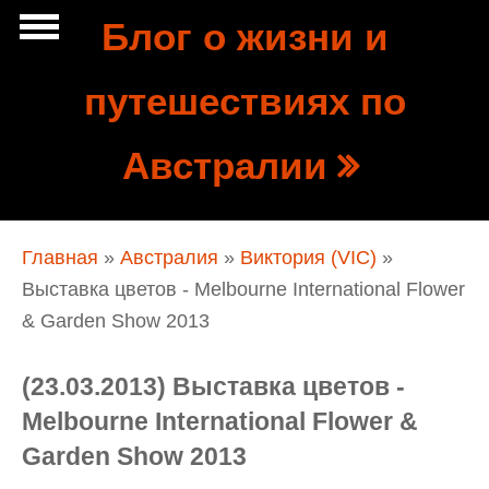
Перейти к основному содержанию
Блог о жизни и
Show
путешествиях по
tion
Navigation
Австралии
Вы здесь
Главная
»
Австралия
»
Виктория (VIC)
»
Выставка цветов - Melbourne International Flower
& Garden Show 2013
(23.03.2013) Выставка цветов -
Melbourne International Flower &
Garden Show 2013