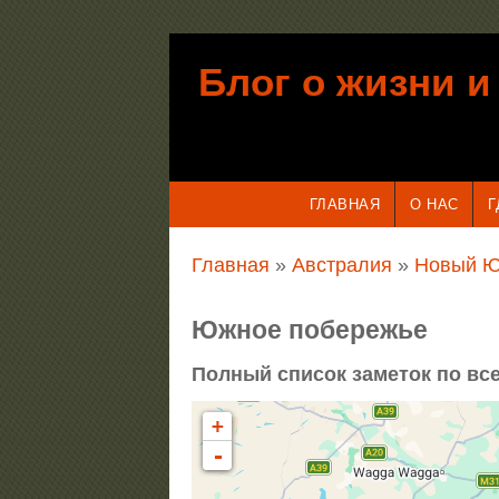
Перейти к основному содержанию
Блог о жизни и
ГЛАВНАЯ
О НАС
Г
Вы здесь
Главная
»
Австралия
»
Новый Ю
Южное побережье
Полный список заметок по все
+
-