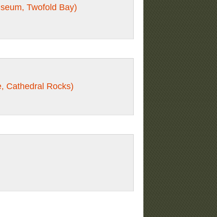
useum, Twofold Bay)
, Cathedral Rocks)