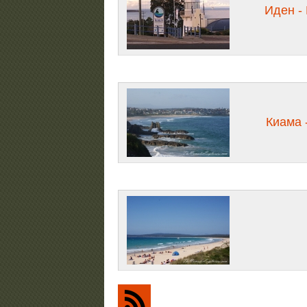
Иден - 
Киама 