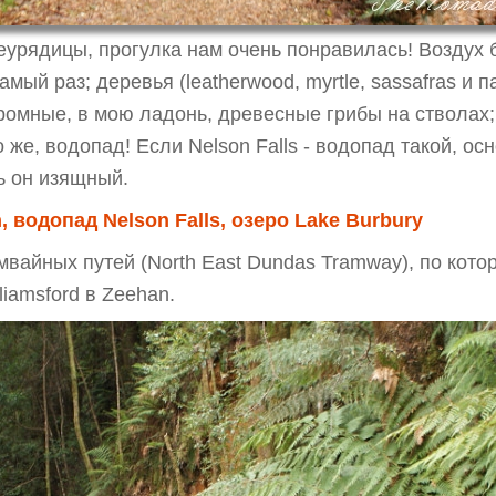
неурядицы, прогулка нам очень понравилась! Воздух
амый раз; деревья (leatherwood, myrtle, sassafras и 
ромные, в мою ладонь, древесные грибы на стволах;
но же, водопад! Если Nelson Falls - водопад такой, о
ь он изящный.
 водопад Nelson Falls, озеро Lake Burbury
мвайных путей (North East Dundas Tramway), по кото
liamsford в Zeehan.