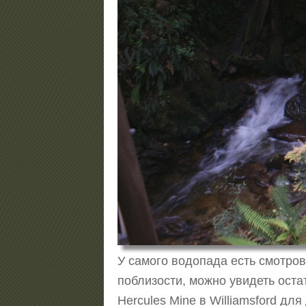
У самого водопада есть смотров
поблизости, можно увидеть остат
Hercules Mine в Williamsford дл