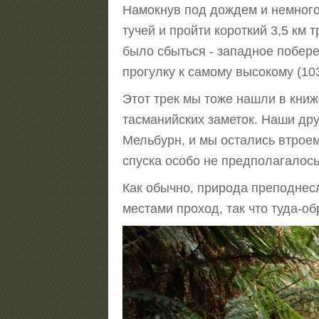
Намокнув под дождем и немног
тучей и пройти короткий 3,5 км 
было сбыться - западное побер
прогулку к самому высокому (1
Этот трек мы тоже нашли в книжк
тасманийских заметок. Наши дру
Мельбурн, и мы остались втроем
спуска особо не предполагалось
Как обычно, природа преподнесл
местами проход, так что туда-об