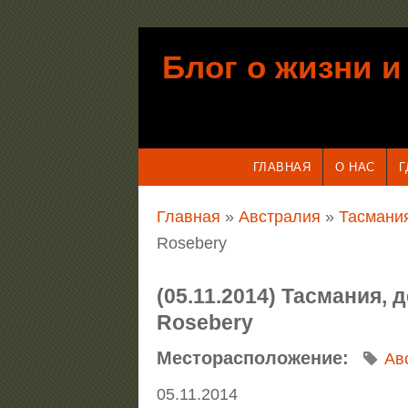
Перейти к основному содержанию
Блог о жизни и
ГЛАВНАЯ
О НАС
Г
Вы здесь
Главная
»
Австралия
»
Тасмания
Rosebery
(05.11.2014) Тасмания,
Rosebery
Месторасположение:
Ав
05.11.2014