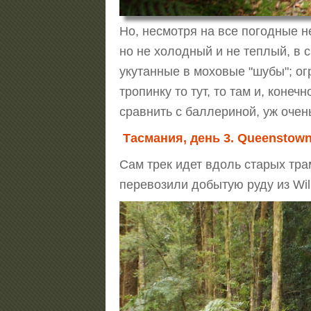
Но, несмотря на все погодные 
но не холодный и не теплый, в с
укутанные в моховые "шубы"; ог
тропинку то тут, то там и, конеч
сравнить с баллериной, уж очен
Тасмания, день 3. Queenstown,
Сам трек идет вдоль старых тра
перевозили добытую руду из Wil