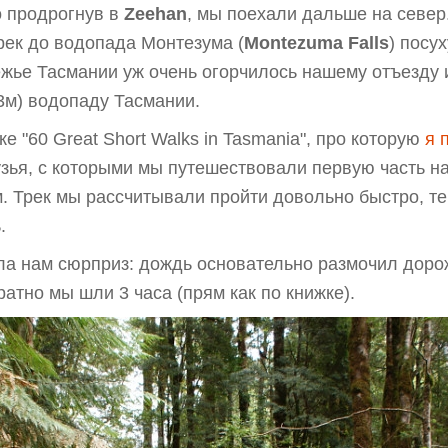
о продрогнув в
Zeehan
, мы поехали дальше на север
трек до водопада Монтезума (
Montezuma Falls
) посу
ежье Тасмании уж очень огорчилось нашему отъезду 
03м) водопаду Тасмании.
е "60 Great Short Walks in Tasmania", про которую
я 
зья, с которыми мы путешествовали первую часть на
. Трек мы рассчитывали пройти довольно быстро, те
.
а нам сюрприз: дождь основательно размочил дорожк
ратно мы шли 3 часа (прям как по книжке).