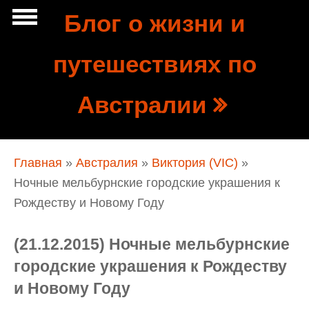
Перейти к основному содержанию
Блог о жизни и
Show
путешествиях по
tion
Navigation
Австралии
Вы здесь
Главная
»
Австралия
»
Виктория (VIC)
»
Ночные мельбурнские городские украшения к
Рождеству и Новому Году
(21.12.2015) Ночные мельбурнские
городские украшения к Рождеству
и Новому Году