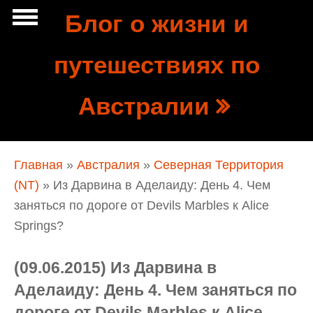
Перейти к основному содержанию
Блог о жизни и
Show
путешествиях по
tion
Navigation
Австралии
Вы здесь
Главная
»
Австралия
»
Северная Территория
(NT)
» Из Дарвина в Аделаиду: День 4. Чем
заняться по дороге от Devils Marbles к Alice
Springs?
(09.06.2015) Из Дарвина в
Аделаиду: День 4. Чем заняться по
дороге от Devils Marbles к Alice