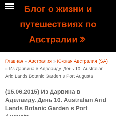
Перейти к основному содержанию
Блог о жизни и
Show
путешествиях по
tion
Navigation
Австралии
Вы здесь
Главная
»
Австралия
»
Южная Австралия (SA)
» Из Дарвина в Аделаиду. День 10. Australian
Arid Lands Botanic Garden в Port Augusta
(15.06.2015) Из Дарвина в
Аделаиду. День 10. Australian Arid
Lands Botanic Garden в Port